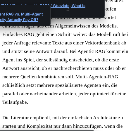
passen. Aus den Beschreibungen von IBM
und Weaviate
14
14
ntic RAG? / Weaviate, What Is
IBM, What is Agentic RAG? / Weaviate, What Is
sowie praxisnahen Vergleichen
lassen sich vier Stufen
15
Agentic RAG?
ent RAG vs. Multi-Agent
ableiten. Ein Chatbot mit LLM-Anbindung beantwortet
ty Actually Pay Off?
einfache Fragen aus dem Allgemeinwissen des Modells.
Einfaches RAG geht einen Schritt weiter: das Modell ruft bei
jeder Anfrage relevante Texte aus einer Vektordatenbank ab
und stützt seine Antwort darauf. Bei Agentic RAG kommt ein
Agent ins Spiel, der selbständig entscheidet, ob die erste
Antwort ausreicht, ob er nachrecherchieren muss oder ob er
mehrere Quellen kombinieren soll. Multi-Agenten-RAG
schließlich setzt mehrere spezialisierte Agenten ein, die
parallel oder nacheinander arbeiten, jeder optimiert für eine
Teilaufgabe.
Die Literatur empfiehlt, mit der einfachsten Architektur zu
starten und Komplexität nur dann hinzuzufügen, wenn die