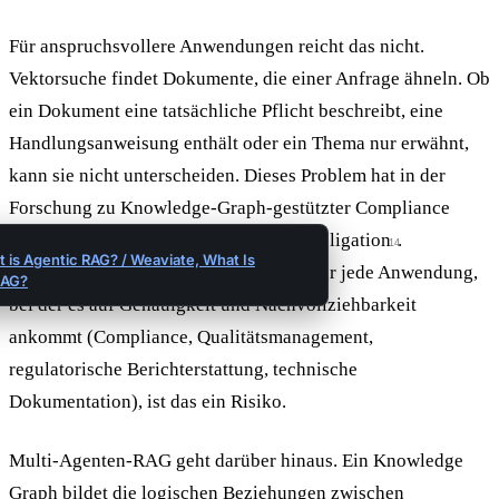
Für anspruchsvollere Anwendungen reicht das nicht.
Vektorsuche findet Dokumente, die einer Anfrage ähneln. Ob
ein Dokument eine tatsächliche Pflicht beschreibt, eine
Handlungsanweisung enthält oder ein Thema nur erwähnt,
kann sie nicht unterscheiden. Dieses Problem hat in der
Forschung zu Knowledge-Graph-gestützter Compliance
einen eigenen Ausdruck: Similarity ≠ Obligation
.
14
 is Agentic RAG? / Weaviate, What Is
Ähnlichkeit ist keine Verbindlichkeit. Für jede Anwendung,
RAG?
bei der es auf Genauigkeit und Nachvollziehbarkeit
ankommt (Compliance, Qualitätsmanagement,
regulatorische Berichterstattung, technische
Dokumentation), ist das ein Risiko.
Multi-Agenten-RAG geht darüber hinaus. Ein Knowledge
Graph bildet die logischen Beziehungen zwischen