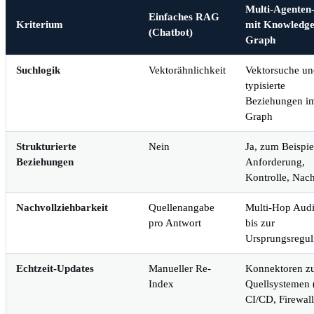
Multi-Agente
Einfaches RAG
Kriterium
mit Knowledg
(Chatbot)
Graph
Suchlogik
Vektorähnlichkeit
Vektorsuche un
typisierte
Beziehungen i
Graph
Strukturierte
Nein
Ja, zum Beispie
Beziehungen
Anforderung,
Kontrolle, Nac
Nachvollziehbarkeit
Quellenangabe
Multi-Hop Audit
pro Antwort
bis zur
Ursprungsregul
Echtzeit-Updates
Manueller Re-
Konnektoren z
Index
Quellsystemen (
CI/CD, Firewall