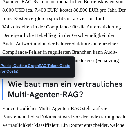
Agenten-RAG-System mit monatlichen Betriebskosten von
8.000 USD (ca. 7.400 EUR) kostet 88.800 EUR pro Jahr. Der
reine Kostenvergleich spricht erst ab vier bis fünf
Vollzeitstellen in der Compliance für die Automatisierung.
Der eigentliche Hebel liegt in der Geschwindigkeit der
Audit-Antwort und in der Fehlerreduktion: ein einzelner
Compliance-Fehler in regulierten Branchen kann Audit-
Kosten von 50.000 USD und mehr auslösen
. (Schätzung)
13
Praxis, Cutting GraphRAG Token Costs
ror Costs)
Wie baut man ein vertrauliches
Multi-Agenten-RAG?
Ein vertrauliches Multi-Agenten-RAG steht auf vier
Bausteinen. Jedes Dokument wird vor der Indexierung nach
Vertraulichkeit klassifiziert. Ein Router entscheidet, welche