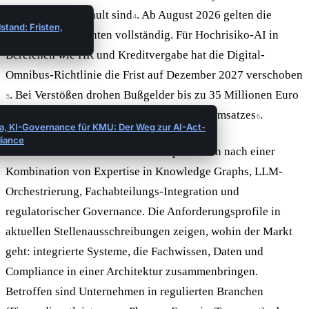
ausreichend geschult sind
. Ab August 2026 gelten die
4
stand: Fristen,
allgemeinen Pflichten vollständig. Für Hochrisiko-AI in
Bereichen wie HR und Kreditvergabe hat die Digital-
Omnibus-Richtlinie die Frist auf Dezember 2027 verschoben
. Bei Verstößen drohen Bußgelder bis zu 35 Millionen Euro
5
oder sieben Prozent des weltweiten Jahresumsatzes
.
6
a, KI-Governance für KMU: Der Weg zur AI-Act-
iance
Immer mehr Unternehmen in Europa suchen nach einer
Kombination von Expertise in Knowledge Graphs, LLM-
Orchestrierung, Fachabteilungs-Integration und
regulatorischer Governance. Die Anforderungsprofile in
aktuellen Stellenausschreibungen zeigen, wohin der Markt
geht: integrierte Systeme, die Fachwissen, Daten und
Compliance in einer Architektur zusammenbringen.
Betroffen sind Unternehmen in regulierten Branchen