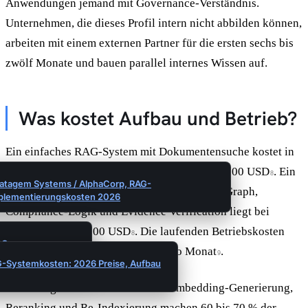
Anwendungen jemand mit Governance-Verständnis.
Unternehmen, die dieses Profil intern nicht abbilden können,
arbeiten mit einem externen Partner für die ersten sechs bis
zwölf Monate und bauen parallel internes Wissen auf.
Was kostet Aufbau und Betrieb?
Ein einfaches RAG-System mit Dokumentensuche kostet in
der Implementierung zwischen 8.000 und 45.000 USD
. Ein
8
ratagem Systems / AlphaCorp, RAG-
Multi-Agenten-RAG-System mit Knowledge Graph,
plementierungskosten 2026
Compliance-Logik und Evidence Verification liegt bei
150.000 bis 400.000 USD
. Die laufenden Betriebskosten
8
AG-
liegen bei 3.200 bis 13.000 USD pro Monat
.
9
G-Systemkosten: 2026 Preise, Aufbau
Ein häufig unterschätzter Faktor: Embedding-Generierung,
Reranking und Re-Indexierung machen 60 bis 70 % der