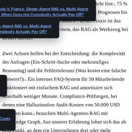
einfachere Stufe das Problem nachweislich nicht löst
. 75 %
15
nio V. Franco, Single-Agent RAG vs. Multi-Agent
der Enterprise-AI-Anwendungen werden laut Prognosen bis
 When Does the Complexity Actually Pay Off?
2026 hybride Architekturen nutzen
. In der Praxis ist das
15
le-Agent RAG vs. Multi-Agent
meistens ein agentisches System, das RAG als Werkzeug bei
lexity Actually Pay Off?
Bedarf aufruft.
Zwei Achsen helfen bei der Entscheidung: die Komplexität
der Anfragen (Ein-Schritt-Suche oder mehrstufiges
Reasoning) und die Fehlertoleranz (Was kostet eine falsche
Antwort?)
. Ein internes FAQ-System für 50 Mitarbeitende
15
funktioniert mit einfachem RAG und amortisiert sich
innerhalb weniger Monate. Compliance-Prüfungen, bei
denen eine Halluzination Audit-Kosten von 50.000 USD
auslösen kann
, brauchen Multi-Agenten-RAG mit
13
 Costs
Knowledge Graph. Aus unserer Erfahrung lohnt sich das ab
dem Punkt, an dem ein Unternehmen drei oder mehr