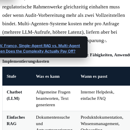
regulatorische Rahmenwerke gleichzeitig einhalten muss
oder wenn Audit-Vorbereitung mehr als zwei Vollzeitstellen
bindet. Multi-Agenten-Systeme kosten mehr pro Anfrage
(mehrere LLM-Aufrufe, höhere Latenz), liefern aber bei
komplexen Aufgaben 35 bis 45 % Zeiteinsparung
.
15
V. Franco, Single-Agent RAG vs. Multi-Agent
en Does the Complexity Actually Pay Off?
Vier Stufen von RAG-Systemen im Vergleich: Fähigkeiten, Anwendu
Implementierungskosten
Stufe
Was es kann
Wann es passt
Chatbot
Allgemeine Fragen
Interner Helpdesk,
(LLM)
beantworten, Text
einfache FAQ
generieren
Einfaches
Dokumentensuche
Produktdokumentation,
RAG
und
Wissensmanagement,
Antwortgenerierung
Onboarding