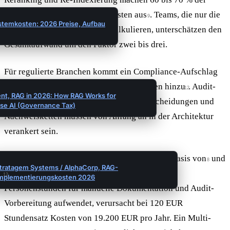
gesamten RAG-Infrastrukturkosten aus
. Teams, die nur die
9
temkosten: 2026 Preise, Aufbau
offensichtlichen API-Kosten kalkulieren, unterschätzen den
Gesamtaufwand um den Faktor zwei bis drei.
Für regulierte Branchen kommt ein Compliance-Aufschlag
von 20 bis 30 % auf die Infrastrukturkosten hinzu
. Audit-
12
t, RAG in 2026: How RAG Works for
Trails, Dokumentation von Retrieval-Entscheidungen und
ise AI (Governance Tax)
Nachweisketten müssen von Anfang an in der Architektur
verankert sein.
Eine Gegenrechnung (eigene Kalkulation auf Basis von
und
8
tratagem Systems / AlphaCorp, RAG-
): Ein Compliance-Team, das pro Quartal 40
12
mplementierungskosten 2026
Personenstunden für manuelle Dokumentation und Audit-
Vorbereitung aufwendet, verursacht bei 120 EUR
Stundensatz Kosten von 19.200 EUR pro Jahr. Ein Multi-