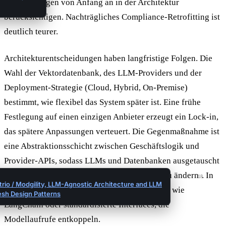
Anforderungen von Anfang an in der Architektur
berücksichtigen. Nachträgliches Compliance-Retrofitting ist
deutlich teurer.
Architekturentscheidungen haben langfristige Folgen. Die
Wahl der Vektordatenbank, des LLM-Providers und der
Deployment-Strategie (Cloud, Hybrid, On-Premise)
bestimmt, wie flexibel das System später ist. Eine frühe
Festlegung auf einen einzigen Anbieter erzeugt ein Lock-in,
das spätere Anpassungen verteuert. Die Gegenmaßnahme ist
eine Abstraktionsschicht zwischen Geschäftslogik und
Provider-APIs, sodass LLMs und Datenbanken ausgetauscht
werden können, ohne den Anwendungscode zu ändern
. In
18
trio / Modgility, LLM-Agnostic Architecture and LLM
der Praxis setzen Teams dafür auf Frameworks wie
sh Design Patterns
LangChain oder standardisierte Interfaces, die
Modellaufrufe entkoppeln.